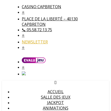
CASINO CAPBRETON
⭐️
PLACE DE LA LIBERTÉ – 40130
CAPBRETON
📞 05.58.72.13.75
⭐️
NEWSLETTER
⭐️
⭐️
ACCUEIL
SALLE DES JEUX
JACKPOT
ANIMATIONS