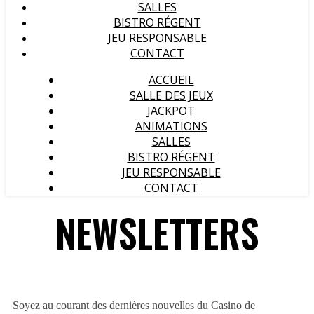
SALLES
BISTRO RÉGENT
JEU RESPONSABLE
CONTACT
ACCUEIL
SALLE DES JEUX
JACKPOT
ANIMATIONS
SALLES
BISTRO RÉGENT
JEU RESPONSABLE
CONTACT
NEWSLETTERS
Soyez au courant des dernières nouvelles du Casino de